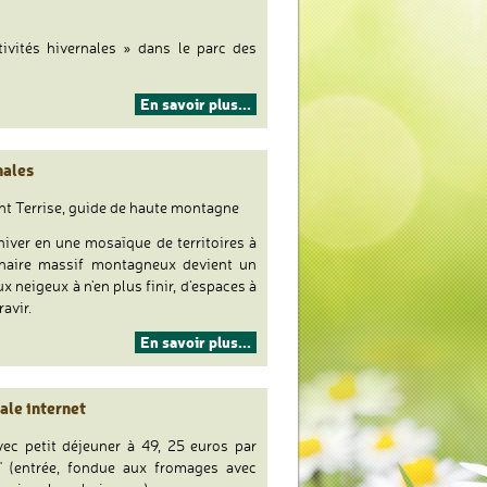
3
jours
ivités hivernales » dans le parc des
/
2
nuits
Vacances
En savoir plus...
en
de
roulotte
Noël
avec
nales
petits
déjeuners
nt Terrise, guide de haute montagne
pour
iver en une mosaïque de territoires à
2
inaire massif montagneux devient un
personnes
 neigeux à n'en plus finir, d'espaces à
avir.
séjour
En savoir plus...
découverte
des
activités
ale internet
hivernales
vec petit déjeuner à 49, 25 euros par
 (entrée, fondue aux fromages avec