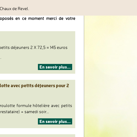
 Chaux de Revel.
roposés en ce moment merci de votre
etits déjeuners 2 X 72,5 = 145 euros
.
Séjour
En savoir plus...
"nature
&
foin"
lotte avec petits déjeuners pour 2
roulotte formule hôtelière avec petits
estataire) + samedi soir...
Week
En savoir plus...
end
Golf