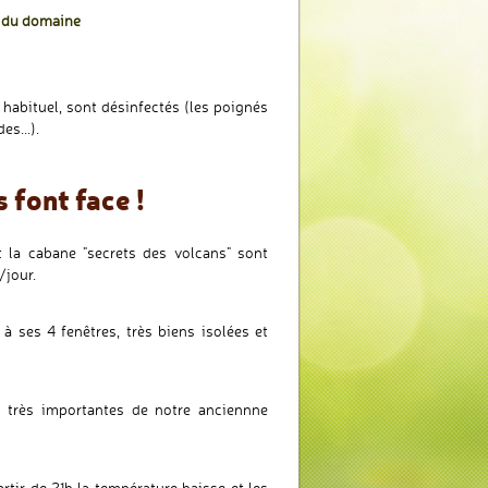
s du domaine
habituel, sont désinfectés (les poignés
es...).
 font face !
 la cabane "secrets des volcans" sont
/jour.
à ses 4 fenêtres, très biens isolées et
s très importantes de notre anciennne
tir de 21h la température baisse et les