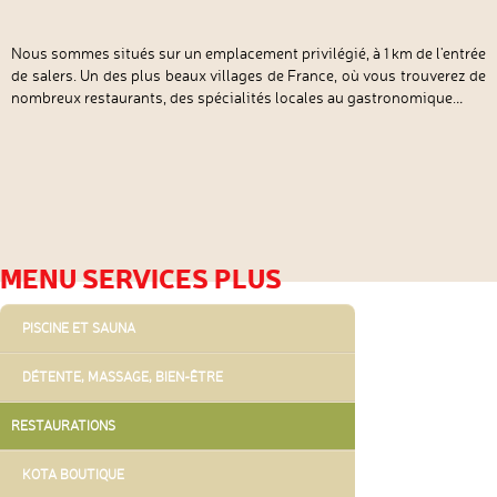
Nous sommes situés sur un emplacement privilégié, à 1 km de l'entrée
de salers. Un des plus beaux villages de France, où vous trouverez de
nombreux restaurants, des spécialités locales au gastronomique.
..
MENU SERVICES PLUS
ALLER
PISCINE ET SAUNA
AU
CONTENU
DÉTENTE, MASSAGE, BIEN-ÊTRE
RESTAURATIONS
KOTA BOUTIQUE